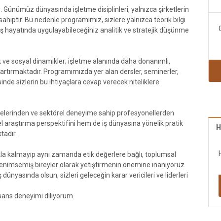
Günümüz dünyasında işletme disiplinleri, yalnızca şirketlerin
e sahiptir. Bu nedenle programımız, sizlere yalnızca teorik bilgi
iş hayatında uygulayabileceğiniz analitik ve stratejik düşünme
k ve sosyal dinamikler; işletme alanında daha donanımlı,
ı artırmaktadır. Programımızda yer alan dersler, seminerler,
nde sizlerin bu ihtiyaçlara cevap verecek niteliklere
lerinden ve sektörel deneyime sahip profesyonellerden
l araştırma perspektifini hem de iş dünyasına yönelik pratik
H
tadır.
akla kalmayıp aynı zamanda etik değerlere bağlı, toplumsal
 benimsemiş bireyler olarak yetiştirmenin önemine inanıyoruz.
ünyasında olsun, sizleri geleceğin karar vericileri ve liderleri
lisans deneyimi diliyorum.