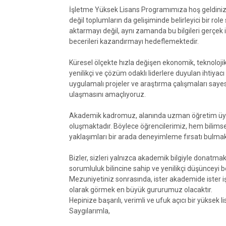
İşletme Yüksek Lisans Programımıza hoş geldiniz. 
değil toplumların da gelişiminde belirleyici bir rol
aktarmayı değil, aynı zamanda bu bilgileri gerçek 
becerileri kazandırmayı hedeflemektedir.
Küresel ölçekte hızla değişen ekonomik, teknoloji
yenilikçi ve çözüm odaklı liderlere duyulan ihtiyac
uygulamalı projeler ve araştırma çalışmaları sayesi
ulaşmasını amaçlıyoruz.
Akademik kadromuz, alanında uzman öğretim üye
oluşmaktadır. Böylece öğrencilerimiz, hem bilimse
yaklaşımları bir arada deneyimleme fırsatı bulmak
Bizler, sizleri yalnızca akademik bilgiyle donatm
sorumluluk bilincine sahip ve yenilikçi düşünceyi
Mezuniyetiniz sonrasında, ister akademide ister iş d
olarak görmek en büyük gururumuz olacaktır.
Hepinize başarılı, verimli ve ufuk açıcı bir yüksek 
Saygılarımla,