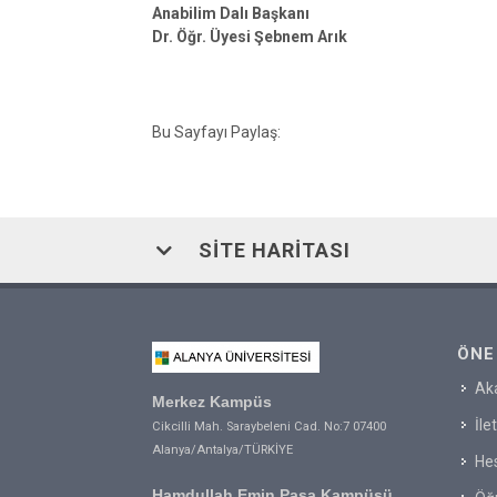
Anabilim Dalı Başkanı
Dr. Öğr. Üyesi Şebnem Arık
Bu Sayfayı Paylaş:
SITE HARITASI
ÖNE
Ak
Merkez Kampüs
İle
Cikcilli Mah. Saraybeleni Cad. No:7 07400
Alanya/Antalya/TÜRKİYE
Hes
Hamdullah Emin Paşa Kampüsü