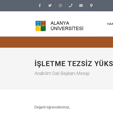
Facebook
Twitter
Instagram
(+90
info@alanyauniversity.
İletişim
HA
242)
513 69
69
İŞLETME TEZSIZ YÜK
Anabilim Dalı Başkanı Mesajı
Değerli öğrencilerimiz,