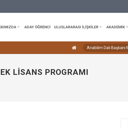
edu.tr
KKIMIZDA
ADAY ÖĞRENCİ
ULUSLARARASI İLİŞKİLER
AKADEMİK
Anabilim Dalı Başkanı 
SEK LISANS PROGRAMI